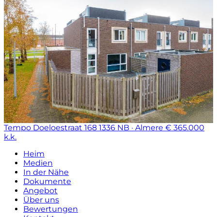
Tempo Doeloestraat 168
1336 NB · Almere
€ 365.000
k.k.
Heim
Medien
In der Nähe
Dokumente
Angebot
Über uns
Bewertungen